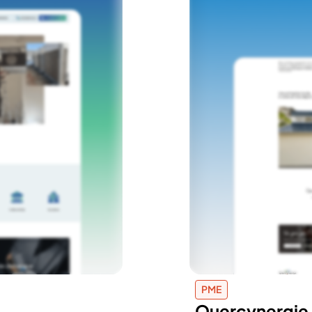
PME
Quercynergie